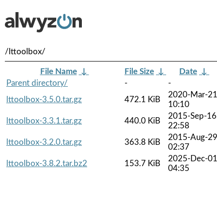
/lttoolbox/
File Name
↓
File Size
↓
Date
↓
Parent directory/
-
-
2020-Mar-2
lttoolbox-3.5.0.tar.gz
472.1 KiB
10:10
2015-Sep-16
lttoolbox-3.3.1.tar.gz
440.0 KiB
22:58
2015-Aug-2
lttoolbox-3.2.0.tar.gz
363.8 KiB
02:37
2025-Dec-0
lttoolbox-3.8.2.tar.bz2
153.7 KiB
04:35