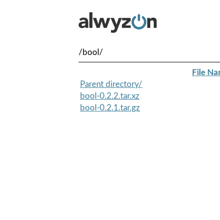
/bool/
File N
Parent directory/
bool-0.2.2.tar.xz
bool-0.2.1.tar.gz