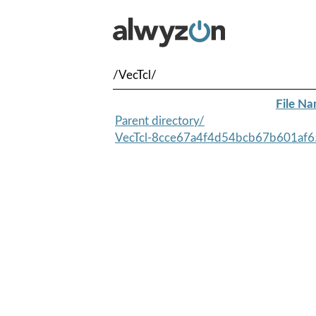
/VecTcl/
File N
Parent directory/
VecTcl-8cce67a4f4d54bcb67b601af