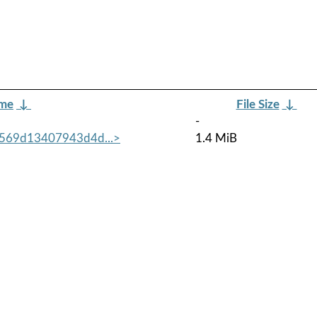
ame
↓
File Size
↓
-
6569d13407943d4d...>
1.4 MiB