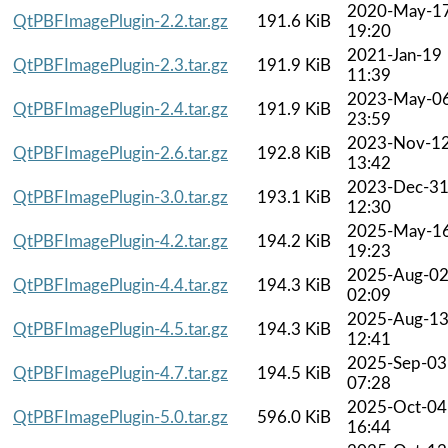
2020-May-1
QtPBFImagePlugin-2.2.tar.gz
191.6 KiB
19:20
2021-Jan-19
QtPBFImagePlugin-2.3.tar.gz
191.9 KiB
11:39
2023-May-0
QtPBFImagePlugin-2.4.tar.gz
191.9 KiB
23:59
2023-Nov-1
QtPBFImagePlugin-2.6.tar.gz
192.8 KiB
13:42
2023-Dec-3
QtPBFImagePlugin-3.0.tar.gz
193.1 KiB
12:30
2025-May-1
QtPBFImagePlugin-4.2.tar.gz
194.2 KiB
19:23
2025-Aug-0
QtPBFImagePlugin-4.4.tar.gz
194.3 KiB
02:09
2025-Aug-1
QtPBFImagePlugin-4.5.tar.gz
194.3 KiB
12:41
2025-Sep-03
QtPBFImagePlugin-4.7.tar.gz
194.5 KiB
07:28
2025-Oct-04
QtPBFImagePlugin-5.0.tar.gz
596.0 KiB
16:44