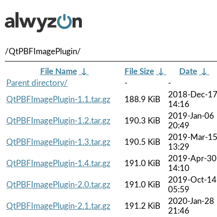
/QtPBFImagePlugin/
File Name
↓
File Size
↓
Date
↓
Parent directory/
-
-
2018-Dec-1
QtPBFImagePlugin-1.1.tar.gz
188.9 KiB
14:16
2019-Jan-06
QtPBFImagePlugin-1.2.tar.gz
190.3 KiB
20:49
2019-Mar-1
QtPBFImagePlugin-1.3.tar.gz
190.5 KiB
13:29
2019-Apr-30
QtPBFImagePlugin-1.4.tar.gz
191.0 KiB
14:10
2019-Oct-14
QtPBFImagePlugin-2.0.tar.gz
191.0 KiB
05:59
2020-Jan-28
QtPBFImagePlugin-2.1.tar.gz
191.2 KiB
21:46